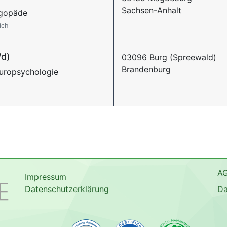
Sachsen-Anhalt
ogopäde
ich
/d)
03096 Burg (Spreewald)
Brandenburg
europsychologie
A
Impressum
Datenschutzerklärung
Da