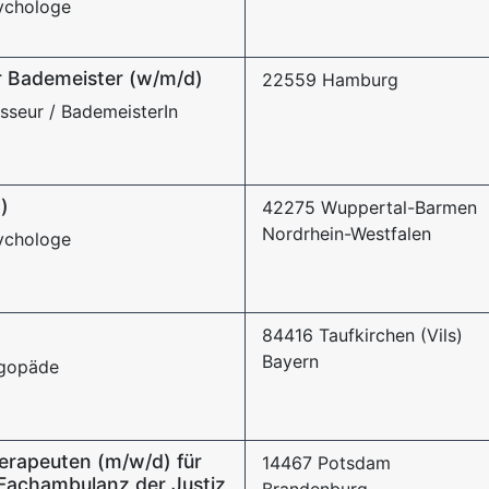
sychologe
r Bademeister (w/m/d)
22559 Hamburg
sseur / BademeisterIn
)
42275 Wuppertal-Barmen
Nordrhein-Westfalen
sychologe
84416 Taufkirchen (Vils)
Bayern
ogopäde
herapeuten (m/w/d) für
14467 Potsdam
Fachambulanz der Justiz