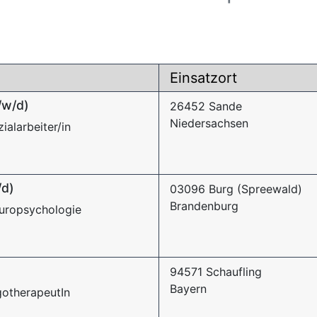
Einsatzort
/w/d)
26452 Sande
Niedersachsen
ialarbeiter/in
/d)
03096 Burg (Spreewald)
Brandenburg
europsychologie
94571 Schaufling
Bayern
gotherapeutIn