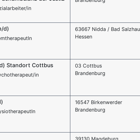
Brandenburg
ialarbeiter/in
m/d)
63667 Nidda / Bad Salzha
Hessen
emtherapeutIn
d) Standort Cottbus
03 Cottbus
Brandenburg
ychotherapeut/in
d)
16547 Birkenwerder
Brandenburg
ysiotherapeutIn
39130 Magdeburg