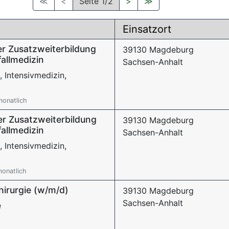
≪
<
Seite 1/2
>
≫
Einsatzort
er Zusatzweiterbildung
39130 Magdeburg
fallmedizin
Sachsen-Anhalt
, Intensivmedizin,
monatlich
er Zusatzweiterbildung
39130 Magdeburg
fallmedizin
Sachsen-Anhalt
, Intensivmedizin,
monatlich
hirurgie (w/m/d)
39130 Magdeburg
Sachsen-Anhalt
e