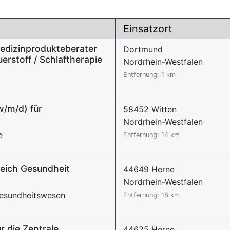
Einsatzort
Medizinprodukteberater
Dortmund
rstoff / Schlaftherapie
Nordrhein-Westfalen
Entfernung: 1 km
w/m/d) für
58452 Witten
Nordrhein-Westfalen
e
Entfernung: 14 km
reich Gesundheit
44649 Herne
Nordrhein-Westfalen
 Gesundheitswesen
Entfernung: 18 km
r die Zentrale
44625 Herne