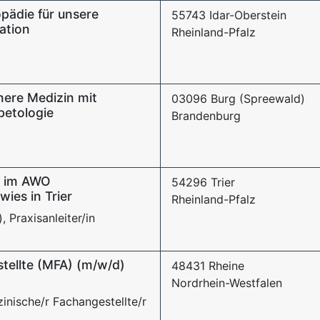
pädie für unsere
55743 Idar-Oberstein
ation
Rheinland-Pfalz
nere Medizin mit
03096 Burg (Spreewald)
betologie
Brandenburg
) im AWO
54296 Trier
ies in Trier
Rheinland-Pfalz
 Praxisanleiter/in
tellte (MFA) (m/w/d)
48431 Rheine
Nordrhein-Westfalen
inische/r Fachangestellte/r