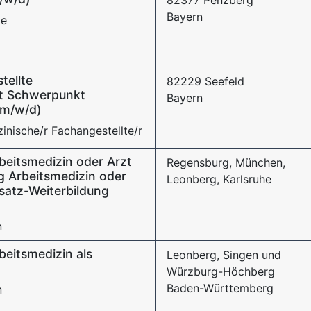
82377 Penzberg
Bayern
ie
tellte
82229 Seefeld
it Schwerpunkt
Bayern
(m/w/d)
inische/r Fachangestellte/r
beitsmedizin oder Arzt
Regensburg, München,
g Arbeitsmedizin oder
Leonberg, Karlsruhe
satz-Weiterbildung
n
beitsmedizin als
Leonberg, Singen und
Würzburg-Höchberg
Baden-Württemberg
n