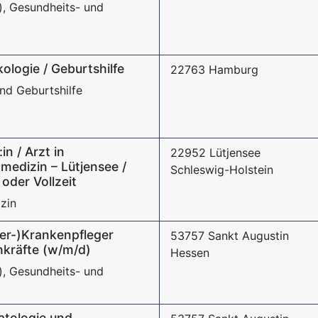
), Gesundheits- und
logie / Geburtshilfe
22763 Hamburg
nd Geburtshilfe
in / Arzt in
22952 Lütjensee
medizin – Lütjensee /
Schleswig-Holstein
oder Vollzeit
zin
er-)Krankenpfleger
53757 Sankt Augustin
hkräfte (w/m/d)
Hessen
), Gesundheits- und
atologie und