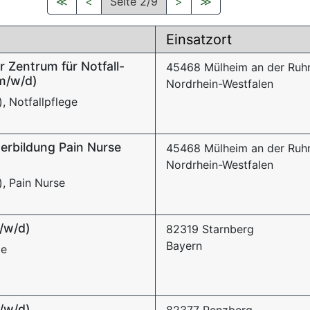
≪
<
Seite 2/9
>
≫
Einsatzort
r Zentrum für Notfall-
45468 Mülheim an der Ruh
m/w/d)
Nordrhein-Westfalen
, Notfallpflege
terbildung Pain Nurse
45468 Mülheim an der Ruh
Nordrhein-Westfalen
), Pain Nurse
/w/d)
82319 Starnberg
Bayern
ie
/w/d)