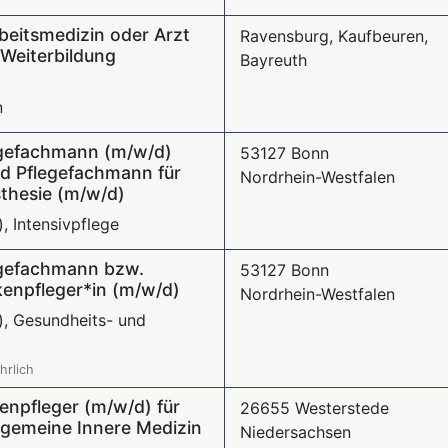
beitsmedizin oder Arzt
Ravensburg, Kaufbeuren,
-Weiterbildung
Bayreuth
n
egefachmann (m/w/d)
53127 Bonn
nd Pflegefachmann für
Nordrhein-Westfalen
sthesie (m/w/d)
, Intensivpflege
egefachmann bzw.
53127 Bonn
enpfleger*in (m/w/d)
Nordrhein-Westfalen
), Gesundheits- und
hrlich
tenpfleger (m/w/d) für
26655 Westerstede
lgemeine Innere Medizin
Niedersachsen