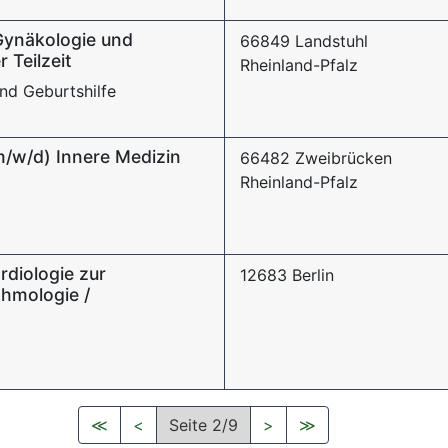
Gynäkologie und
66849 Landstuhl
r Teilzeit
Rheinland-Pfalz
nd Geburtshilfe
m/w/d) Innere Medizin
66482 Zweibrücken
Rheinland-Pfalz
rdiologie zur
12683 Berlin
thmologie /
≪
<
Seite 2/9
>
≫