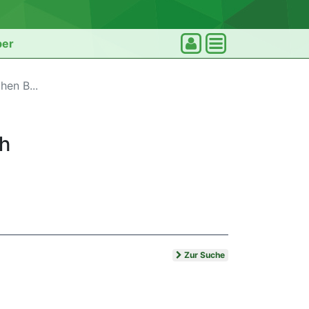
ber
hen B...
ch
Zur Suche