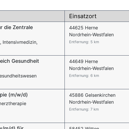
Einsatzort
r die Zentrale
44625 Herne
Nordrhein-Westfalen
, Intensivmedizin,
Entfernung: 5 km
reich Gesundheit
44649 Herne
Nordrhein-Westfalen
 Gesundheitswesen
Entfernung: 6 km
pie (m/w/d)
45886 Gelsenkirchen
Nordrhein-Westfalen
merztherapie
Entfernung: 7 km
w/m/d) für
58452 Witten