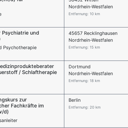
Nordrhein-Westfalen
e
Entfernung: 10 km
r Psychiatrie und
45657 Recklinghausen
)
Nordrhein-Westfalen
nd Psychotherapie
Entfernung: 15 km
Medizinprodukteberater
Dortmund
rstoff / Schlaftherapie
Nordrhein-Westfalen
Entfernung: 18 km
ungskurs zur
Berlin
her Fachkräfte im
Entfernung: 20 km
w/d)
sanleiter